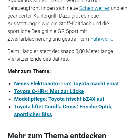
Stadtautos stärker betont werden. An der
Fahrzeugfront finden sich neue
Scheinwerfer
und ein
geänderter Kühlergrill. Dazu gibt es neue
Ausstattungen wie ein Stoff-Faltdach und die
sportliche Designlinie GR Sport mit
Zweifarblackierung und gestrafftem
Fahrwerk
.
Beim Händler steht der knapp 3,80 Meter lange
Viersitzer Ende des Jahres.
Mehr zum Thema:
Neues Elektroauto-Trio: Toyota macht ernst
Toyota C-HR+: Mut zur Lücke
Modellpflege: Toyota frischt bZ4X auf
Toyota liftet Corolla Cross: Frische Optik,
sportlicher Biss
Mehr zum Thema entdecken