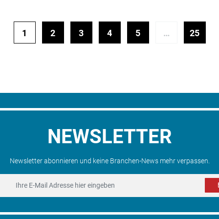
1
2
3
4
5
…
25
NEWSLETTER
Newsletter abonnieren und keine Branchen-News mehr verpassen.