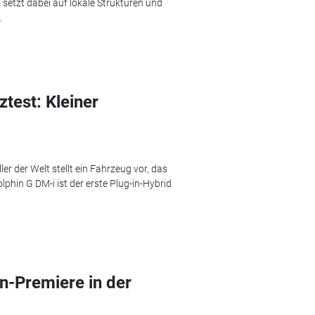
etzt dabei auf lokale Strukturen und
.
test: Kleiner
r der Welt stellt ein Fahrzeug vor, das
phin G DM-i ist der erste Plug-in-Hybrid
n-Premiere in der