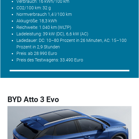
Verbrauch: 16 kWh/100 km
CO2
/100 km: 32 g
Normverbrauch 1,4 l/100 km
Akkugröße: 18,3 kWh
Reichweite: 1.040 km (WLTP)
Ladeleistung: 39 kW (DC), 6,6 kW (AC)
Ladedauer: DC: 10–80 Prozent in 26 Minuten, AC: 15–100
Prozent in 2,9 Stunden
Preis: ab 28.990 Euro
Preis des Testwagens: 33.490 Euro
BYD Atto 3 Evo