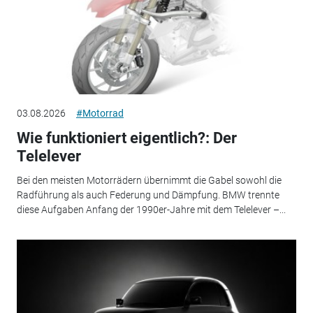
03.08.2026
#Motorrad
Wie funktioniert eigentlich?: Der
Telelever
Bei den meisten Motorrädern übernimmt die Gabel sowohl die
Radführung als auch Federung und Dämpfung. BMW trennte
diese Aufgaben Anfang der 1990er-Jahre mit dem Telelever –...