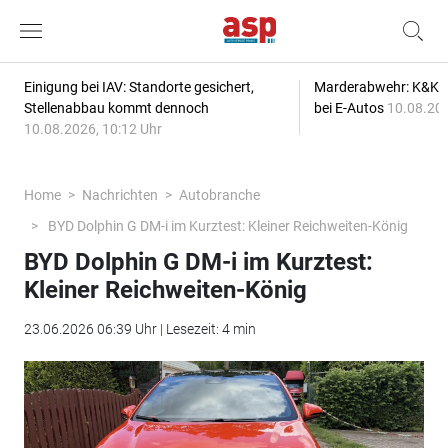
Einigung bei IAV: Standorte gesichert,
Marderabwehr: K&K s
Stellenabbau kommt dennoch
bei E-Autos
10.08.202
10.08.2026, 10:12 Uhr
Home
Nachrichten
Autobranche
BYD Dolphin G DM-i im Kurztest: Kleiner Reichweiten-König
BYD Dolphin G DM-i im Kurztest:
Kleiner Reichweiten-König
23.06.2026 06:39 Uhr | Lesezeit: 4 min