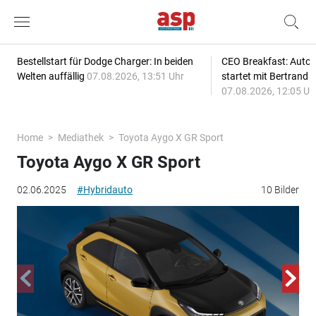
Bestellstart für Dodge Charger: In beiden
CEO Breakfast: Auto
Welten auffällig
07.08.2026, 13:51 Uhr
startet mit Bertrand 
07.08.2026, 12:05 Uh
Home
Mediathek
Toyota Aygo X GR Sport
Toyota Aygo X GR Sport
02.06.2025
#Hybridauto
10 Bilder