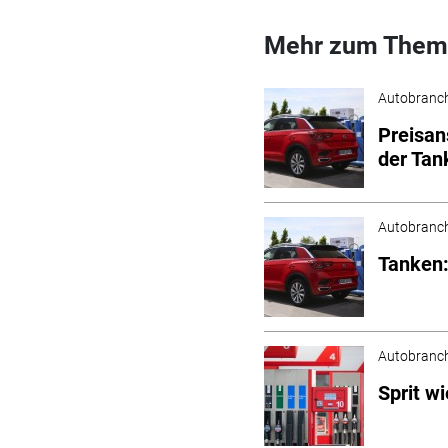
Mehr zum Them
Autobranc
Preisan
der Tan
Autobranc
Tanken:
Autobranc
Sprit w