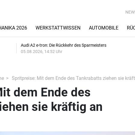
NEW
ANIKA 2026
WERKSTATTWISSEN
AUTOMOBILE
RÜ
Audi A2 e-tron: Die Rückkehr des Sparmeisters
05.08.2026, 14:52 Uhr
he
Spritpreise: Mit dem Ende des Tankrabatts ziehen sie kräft
Mit dem Ende des
iehen sie kräftig an