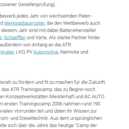
ossener Gesellenprüfung).
ttbewerb jedes Jahr von wechselnden Paten -
nd
Werkstattausrüster
, die den Wettbewerb auch
In diesem Jahr sind mit dabei Batteriehersteller
e
,
Schaeffler
und Varta. Als starke Partner hinter
außerdem von Anfang an die ATR
lgruber
, LKQ PV
Automotive
, Neimcke und
isnah zu fördern und fit zu machen für die Zukunft,
ür das ATR Trainingscamp, das zu Beginn noch
 den Konzeptwerkstätten Meisterhaft und AC AUTO
m ersten Trainingscamp 2006 nahmen rund 190
onalen Vorrunden teil und übten ihr Wissen zur
enzin- und Dieseltechnik. Aus dem ursprünglichen
lte sich über die Jahre das heutige "Camp der