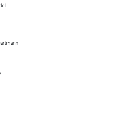
del
Hartmann
w