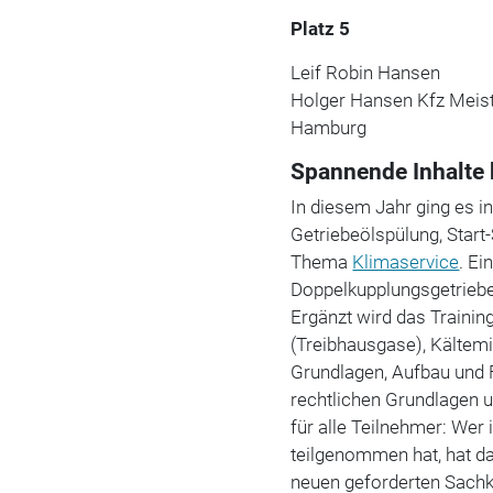
Platz 5
Leif Robin Hansen
Holger Hansen Kfz Meist
Hamburg
Spannende Inhalte
In diesem Jahr ging es i
Getriebeölspülung, Start
Thema
Klimaservice
. Ei
Doppelkupplungsgetriebe
Ergänzt wird das Trainin
(Treibhausgase), Kältem
Grundlagen, Aufbau und
rechtlichen Grundlagen u
für alle Teilnehmer: Wer
teilgenommen hat, hat d
neuen geforderten Sachku