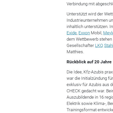
Verbindung mit abgeschl
Unterstützt wird der We
Industrieunternehmen u
inhaltlich unterstützen. 
Exide
,
Exxon
Mobil,
Meyl
dem Wettbewerb stehen 
Gesellschafter
LKQ
Stah
Matthies.
Rückblick auf 20 Jahre
Die Idee, Kfz-Azubis prax
war die Initialzündung f
exklusiv für Azubis aus
CHECK gedacht war. Bei
Auszubildende in 16 regi
Elektrik sowie Klima-, B
Trainingsformat entwicke