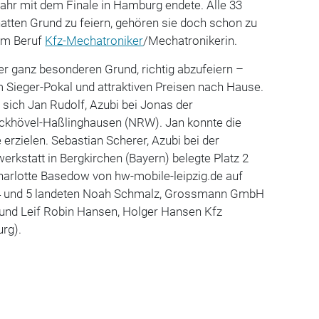
jahr mit dem Finale in Hamburg endete. Alle 33
atten Grund zu feiern, gehören sie doch schon zu
em Beruf
Kfz-Mechatroniker
/Mechatronikerin.
er ganz besonderen Grund, richtig abzufeiern –
 Sieger-Pokal und attraktiven Preisen nach Hause.
 sich Jan Rudolf, Azubi bei Jonas der
ckhövel-Haßlinghausen (NRW). Jan konnte die
 erzielen. Sebastian Scherer, Azubi bei der
kstatt in Bergkirchen (Bayern) belegte Platz 2
Charlotte Basedow von hw-mobile-leipzig.de auf
n 4 und 5 landeten Noah Schmalz, Grossmann GmbH
und Leif Robin Hansen, Holger Hansen Kfz
rg).