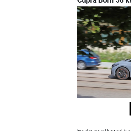
Cupra Born 58 k
Erschwerend kommt hinzu