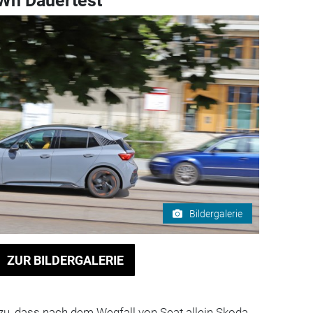
Wh Dauertest
Bildergalerie
ZUR BILDERGALERIE
, dass nach dem Wegfall von Seat allein Skoda