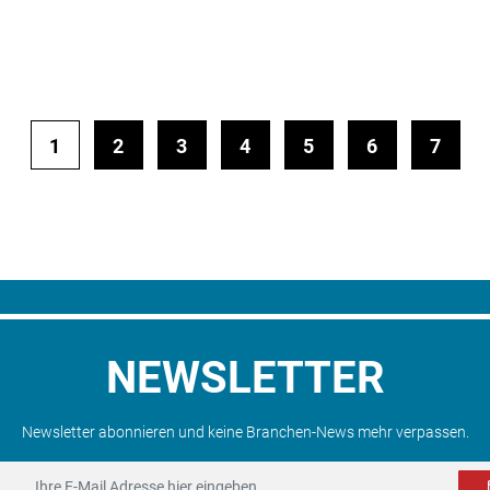
1
2
3
4
5
6
7
NEWSLETTER
Newsletter abonnieren und keine Branchen-News mehr verpassen.