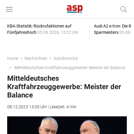
KBA-Statistik: Rückrufaktionen auf
Audi A2 e-tron: Die R
Fünfjahreshoch
05.08.2026, 15:22 Uhr
Sparmeisters
05.08.2
Home
Nachrichten
Autobranche
Mitteldeutsches Kraftfahrzeuggewerbe: Meister der Balance
Mitteldeutsches
Kraftfahrzeuggewerbe: Meister der
Balance
08.12.2023 13:00 Uhr | Lesezeit: 4 min