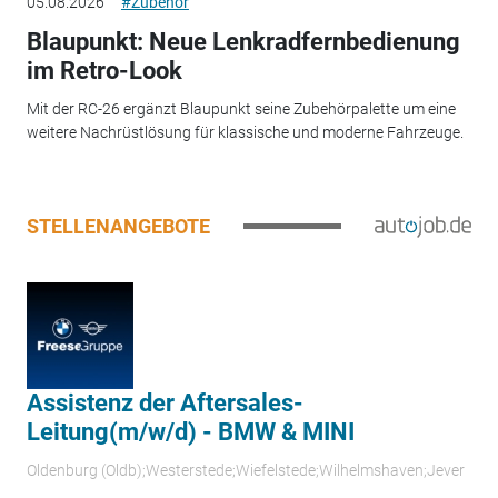
05.08.2026
#Zubehör
Blaupunkt: Neue Lenkradfernbedienung
im Retro-Look
Mit der RC-26 ergänzt Blaupunkt seine Zubehörpalette um eine
weitere Nachrüstlösung für klassische und moderne Fahrzeuge.
STELLENANGEBOTE
Assistenz der Aftersales-
Leitung(m/w/d) - BMW & MINI
Oldenburg (Oldb);Westerstede;Wiefelstede;Wilhelmshaven;Jever