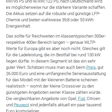
kW/95 PS und 90 kW/122 PS; nach Deutschland wird
es möglicherweise nur die stärkere Variante schaffen.
Die Akkus setzen auf die robuste und günstige LFP-
Chemie und bieten wahlweise 39,8 oder 53 kWh
Energieinhalt.
Das sollte für Reichweiten im klassentypischen 300er-
respektive 400er-Bereich langen – genaue WLTP-
Werte für Europa gibt es aber noch nicht. Gleiches gilt
für die Ladeleistung, die im Bestfall bei rund 130 kW
liegen dürfte. In diesem Segment ist das ein sehr
guter Wert. Schätzen muss man auch beim
Preis
, gut
26.000 Euro und eine umfangreiche Serienausstattung
für das Modell mit der kleineren Batterie scheinen
realistisch – womit der kleine Crossover zu den
günstigsten Angeboten seiner Klasse zählen würde.
Die vergleichbaren Angebote von Opel,
Fiat
, Citroen
und
Peugeot
sind jedenfalls aktuell ein paar tausend
Euro kostspieliger.