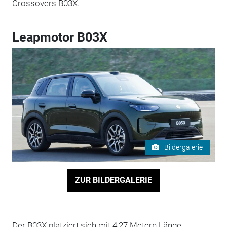
Crossovers B03X.
Leapmotor B03X
Bildergalerie
ZUR BILDERGALERIE
Der B03X platziert sich mit 4,27 Metern Länge