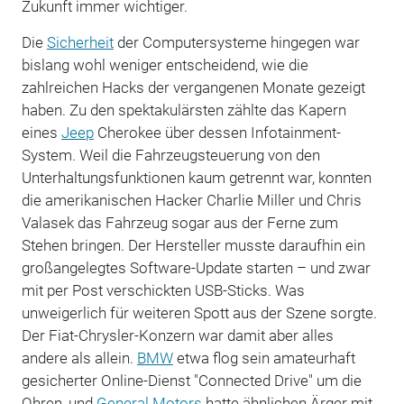
Zukunft immer wichtiger.
Die
Sicherheit
der Computersysteme hingegen war
bislang wohl weniger entscheidend, wie die
zahlreichen Hacks der vergangenen Monate gezeigt
haben. Zu den spektakulärsten zählte das Kapern
eines
Jeep
Cherokee über dessen Infotainment-
System. Weil die Fahrzeugsteuerung von den
Unterhaltungsfunktionen kaum getrennt war, konnten
die amerikanischen Hacker Charlie Miller und Chris
Valasek das Fahrzeug sogar aus der Ferne zum
Stehen bringen. Der Hersteller musste daraufhin ein
großangelegtes Software-Update starten – und zwar
mit per Post verschickten USB-Sticks. Was
unweigerlich für weiteren Spott aus der Szene sorgte.
Der Fiat-Chrysler-Konzern war damit aber alles
andere als allein.
BMW
etwa flog sein amateurhaft
gesicherter Online-Dienst "Connected Drive" um die
Ohren, und
General Motors
hatte ähnlichen Ärger mit