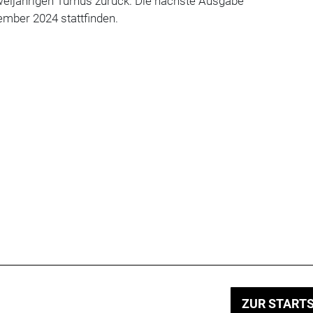
weijährigen Turnus zurück. Die nächste Ausgabe
tember 2024 stattfinden.
ZUR STARTS