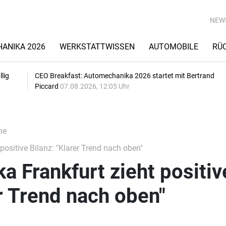
NEW
ANIKA 2026
WERKSTATTWISSEN
AUTOMOBILE
RÜ
lig
CEO Breakfast: Automechanika 2026 startet mit Bertrand
Piccard
07.08.2026, 12:05 Uhr
he
ositive Bilanz: "Klarer Trend nach oben"
 Frankfurt zieht positiv
er Trend nach oben"