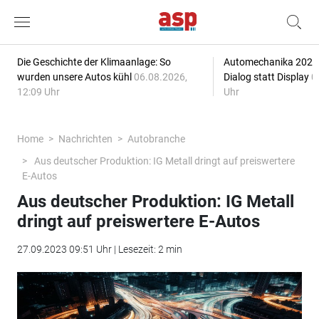
Die Geschichte der Klimaanlage: So
Automechanika 2026: 
wurden unsere Autos kühl
06.08.2026,
Dialog statt Display
0
12:09 Uhr
Uhr
Home
Nachrichten
Autobranche
Aus deutscher Produktion: IG Metall dringt auf preiswertere
E-Autos
Aus deutscher Produktion: IG Metall
dringt auf preiswertere E-Autos
27.09.2023 09:51 Uhr | Lesezeit: 2 min