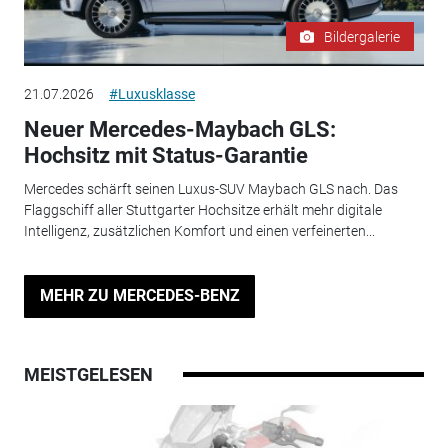
Bildergalerie
21.07.2026
#Luxusklasse
Neuer Mercedes-Maybach GLS:
Hochsitz mit Status-Garantie
Mercedes schärft seinen Luxus-SUV Maybach GLS nach. Das
Flaggschiff aller Stuttgarter Hochsitze erhält mehr digitale
Intelligenz, zusätzlichen Komfort und einen verfeinerten...
MEHR ZU MERCEDES-BENZ
MEISTGELESEN