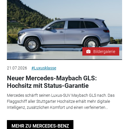
Bildergalerie
21.07.2026
#Luxusklasse
Neuer Mercedes-Maybach GLS:
Hochsitz mit Status-Garantie
Mercedes schärft seinen Luxus-SUV Maybach GLS nach. Das
Flaggschiff aller Stuttgarter Hochsitze erhält mehr digitale
Intelligenz, zusätzlichen Komfort und einen verfeinerten...
MEHR ZU MERCEDES-BENZ