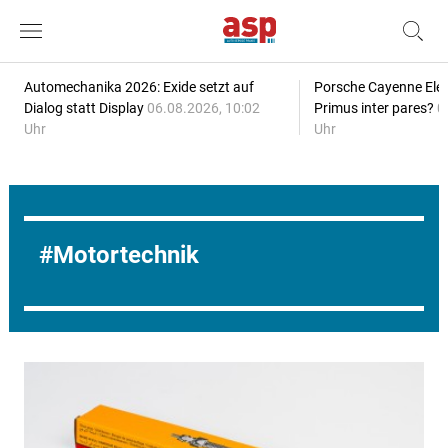
Automechanika 2026: Exide setzt auf
Porsche Cayenne Elec
Dialog statt Display
06.08.2026, 10:02
Primus inter pares?
0
Uhr
Uhr
Motortechnik