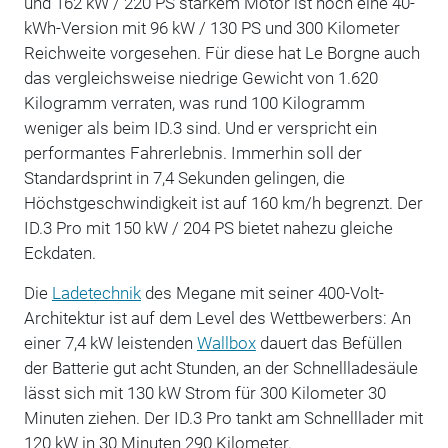
und 162 kW / 220 PS starkem Motor ist noch eine 40-
kWh-Version mit 96 kW / 130 PS und 300 Kilometer
Reichweite vorgesehen. Für diese hat Le Borgne auch
das vergleichsweise niedrige Gewicht von 1.620
Kilogramm verraten, was rund 100 Kilogramm
weniger als beim ID.3 sind. Und er verspricht ein
performantes Fahrerlebnis. Immerhin soll der
Standardsprint in 7,4 Sekunden gelingen, die
Höchstgeschwindigkeit ist auf 160 km/h begrenzt. Der
ID.3 Pro mit 150 kW / 204 PS bietet nahezu gleiche
Eckdaten.
Die
Ladetechnik
des Megane mit seiner 400-Volt-
Architektur ist auf dem Level des Wettbewerbers: An
einer 7,4 kW leistenden
Wallbox
dauert das Befüllen
der Batterie gut acht Stunden, an der Schnellladesäule
lässt sich mit 130 kW Strom für 300 Kilometer 30
Minuten ziehen. Der ID.3 Pro tankt am Schnelllader mit
120 kW in 30 Minuten 290 Kilometer.