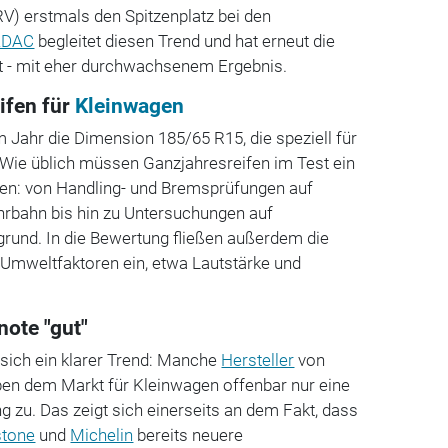
V) erstmals den Spitzenplatz bei den
ADAC
begleitet diesen Trend und hat erneut die
t - mit eher durchwachsenem Ergebnis.
eifen für
Kleinwagen
 Jahr die Dimension 185/65 R15, die speziell für
 Wie üblich müssen Ganzjahresreifen im Test ein
en: von Handling- und Bremsprüfungen auf
hrbahn bis hin zu Untersuchungen auf
und. In die Bewertung fließen außerdem die
 Umweltfaktoren ein, etwa Lautstärke und
ote "gut"
 sich ein klarer Trend: Manche
Hersteller
von
ben dem Markt für Kleinwagen offenbar nur eine
 zu. Das zeigt sich einerseits an dem Fakt, dass
stone
und
Michelin
bereits neuere