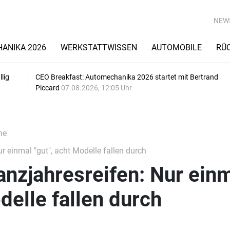
NEW
ANIKA 2026
WERKSTATTWISSEN
AUTOMOBILE
RÜ
lig
CEO Breakfast: Automechanika 2026 startet mit Bertrand
Piccard
07.08.2026, 12:05 Uhr
he
 einmal "gut", acht Modelle fallen durch
nzjahresreifen: Nur ein
delle fallen durch