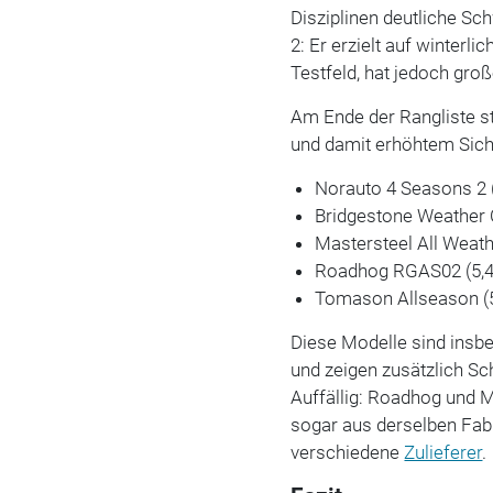
Disziplinen deutliche Sc
2: Er erzielt auf winter
Testfeld, hat jedoch gro
Am Ende der Rangliste s
und damit erhöhtem Siche
Norauto 4 Seasons 2 
Bridgestone Weather 
Mastersteel All Weathe
Roadhog RGAS02 (5,4
Tomason Allseason (5
Diese Modelle sind insbe
und zeigen zusätzlich Sc
Auffällig: Roadhog und 
sogar aus derselben Fabr
verschiedene
Zulieferer
.