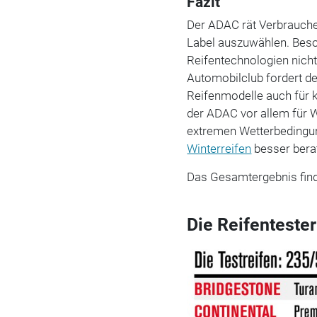
Fazit
Der ADAC rät Verbraucher
Label auszuwählen. Bes
Reifentechnologien nicht
Automobilclub fordert des
Reifenmodelle auch für 
der ADAC vor allem für W
extremen Wetterbedingun
Winterreifen
besser berat
Das Gesamtergebnis find
Die Reifenteste