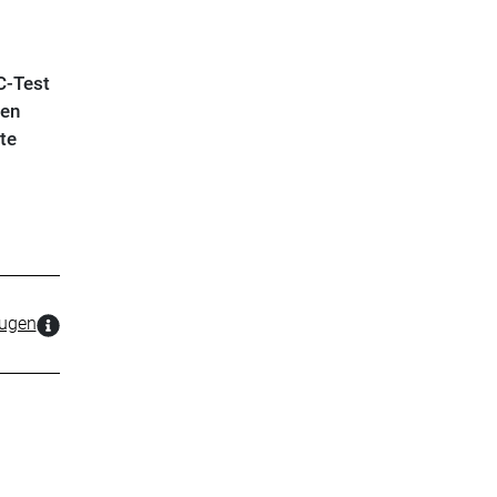
C-Test
ken
te
zugen