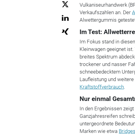
Vulkaniseurhandwerk (BR
Verkaufszahlen an. Der
Alwettergummis geteste
Im Test: Allwetterr
Im Fokus stand in diesem
Kleinwagen geeignet ist.
breites Spektrum abdeck
trockener und nasser Fa
schneebedecktem Untergr
Laufleistung und weitere
Kraftstoffverbrauch
.
Nur einmal Gesamtn
In den Ergebnissen zeigt
Ganzjahresreifen schrei
untergeordnete Bedeutung
Marken wie etwa
Bridge