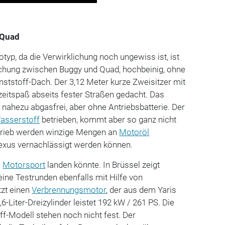
 Quad
typ, da die Verwirklichung noch ungewiss ist, ist
chung zwischen Buggy und Quad, hochbeinig, ohne
nststoff-Dach. Der 3,12 Meter kurze Zweisitzer mit
izeitspaß abseits fester Straßen gedacht. Das
 nahezu abgasfrei, aber ohne Antriebsbatterie. Der
asserstoff
betrieben, kommt aber so ganz nicht
trieb werden winzige Mengen an
Motoröl
 Lexus vernachlässigt werden können.
m
Motorsport
landen könnte. In Brüssel zeigt
eine Testrunden ebenfalls mit Hilfe von
tzt einen
Verbrennungsmotor
, der aus dem Yaris
6-Liter-Dreizylinder leistet 192 kW / 261 PS. Die
f-Modell stehen noch nicht fest. Der