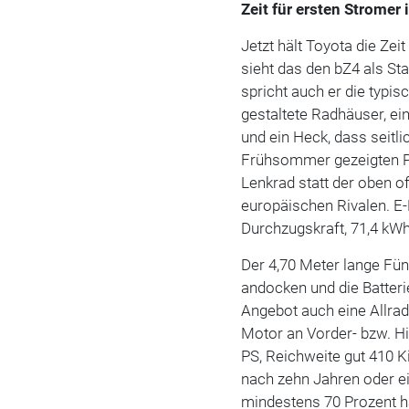
Zeit für ersten Strome
Jetzt hält Toyota die Ze
sieht das den bZ4 als St
spricht auch er die typi
gestaltete Radhäuser, ei
und ein Heck, dass seitl
Frühsommer gezeigten Pr
Lenkrad statt der oben o
europäischen Rivalen. E
Durchzugskraft, 71,4 kWh
Der 4,70 Meter lange Fün
andocken und die Batteri
Angebot auch eine Allrad
Motor an Vorder- bzw. H
PS, Reichweite gut 410 Ki
nach zehn Jahren oder ei
mindestens 70 Prozent h