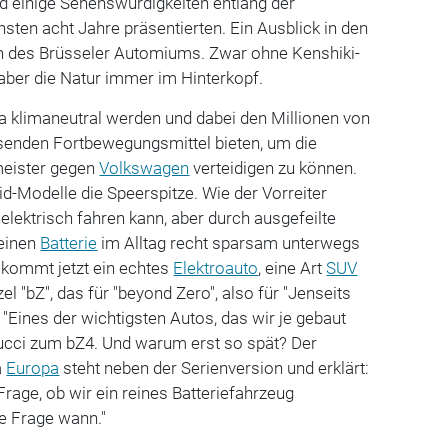
nd einige Sehenswürdigkeiten entlang der
hsten acht Jahre präsentierten. Ein Ausblick in den
n des Brüsseler Automiums. Zwar ohne Kenshiki-
ber die Natur immer im Hinterkopf.
ta klimaneutral werden und dabei den Millionen von
senden Fortbewegungsmittel bieten, um die
meister gegen
Volkswagen
verteidigen zu können.
id-Modelle die Speerspitze. Wie der Vorreiter
n elektrisch fahren kann, aber durch ausgefeilte
leinen
Batterie
im Alltag recht sparsam unterwegs
 kommt jetzt ein echtes
Elektroauto
, eine Art
SUV
l "bZ", das für "beyond Zero", also für "Jenseits
. "Eines der wichtigsten Autos, das wir je gebaut
lucci zum bZ4. Und warum erst so spät? Der
a
Europa
steht neben der Serienversion und erklärt:
Frage, ob wir ein reines Batteriefahrzeug
ie Frage wann."