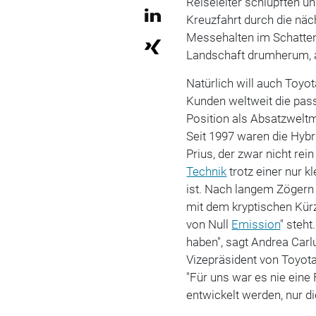
Reiseleiter schlüpften u
Kreuzfahrt durch die näc
Messehalten im Schatte
Landschaft drumherum, a
Natürlich will auch Toyo
Kunden weltweit die pas
Position als Absatzwelt
Seit 1997 waren die Hybr
Prius, der zwar nicht rei
Technik
trotz einer nur k
ist. Nach langem Zögern
mit dem kryptischen Kürze
von Null
Emission
" steht
haben", sagt Andrea Car
Vizepräsident von Toyot
"Für uns war es nie eine 
entwickelt werden, nur d