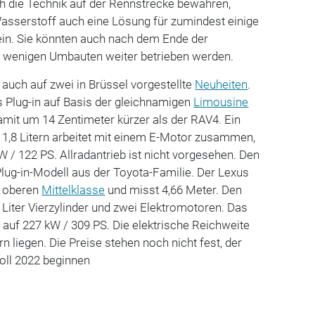
ch die Technik auf der Rennstrecke bewähren,
Wasserstoff auch eine Lösung für zumindest einige
ein. Sie könnten auch nach dem Ende der
 wenigen Umbauten weiter betrieben werden.
 auch auf zwei in Brüssel vorgestellte
Neuheiten
.
s Plug-in auf Basis der gleichnamigen
Limousine
damit um 14 Zentimeter kürzer als der RAV4. Ein
t 1,8 Litern arbeitet mit einem E-Motor zusammen,
/ 122 PS. Allradantrieb ist nicht vorgesehen. Den
 Plug-in-Modell aus der Toyota-Familie. Der Lexus
r oberen
Mittelklasse
und misst 4,66 Meter. Den
,5 Liter Vierzylinder und zwei Elektromotoren. Das
auf 227 kW / 309 PS. Die elektrische Reichweite
rn liegen. Die Preise stehen noch nicht fest, der
oll 2022 beginnen