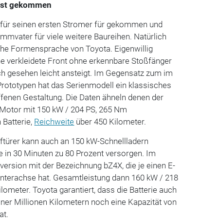
r ist gekommen
it für seinen ersten Stromer für gekommen und
ammvater für viele weitere Baureihen. Natürlich
sche Formensprache von Toyota. Eigenwillig
ne verkleidete Front ohne erkennbare Stoßfänger
ich gesehen leicht ansteigt. Im Gegensatz zum im
ototypen hat das Serienmodell ein klassisches
ffenen Gestaltung. Die Daten ähneln denen der
-Motor mit 150 kW / 204 PS, 265 Nm
 Batterie,
Reichweite
über 450 Kilometer.
ftürer kann auch an 150 kW-Schnellladern
e in 30 Minuten zu 80 Prozent versorgen. Im
version mit der Bezeichnung bZ4X, die je einen E-
interachse hat. Gesamtleistung dann 160 kW / 218
lometer. Toyota garantiert, dass die Batterie auch
ner Millionen Kilometern noch eine Kapazität von
at.