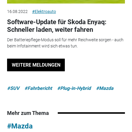
16.08.2022
#Elektroauto
Software-Update für Skoda Enyaq:
Schneller laden, weiter fahren
Der Batteriepflege-Modus soll für mehr Reichweite sorgen - auch
beim Infotainment wird sich etwas tun.
WEITERE MELDUNGEN
#SUV
#Fahrbericht
#Plug-in-Hybrid
#Mazda
Mehr zum Thema
#Mazda