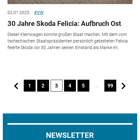
02.01.2025
#VW
30 Jahre Skoda Felicia: Aufbruch Ost
Dieser Kleinwagen konnte großen Staat machen. Mit dem vom
tschechischen Staatspräsidenten persönlich getesteten Felicia
feierte Skoda vor 30 Jahren seinen Einstand als Marke im...
1
2
3
4
5
…
99
NEWSLETTER