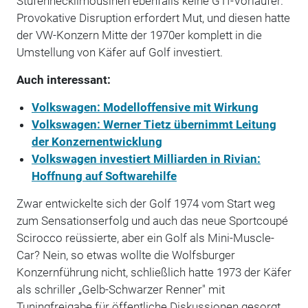
Stufenhecklimousinen ebenfalls keine GTI-Vorläufer.
Provokative Disruption erfordert Mut, und diesen hatte
der VW-Konzern Mitte der 1970er komplett in die
Umstellung von Käfer auf Golf investiert.
Auch interessant:
Volkswagen: Modelloffensive mit Wirkung
Volkswagen: Werner Tietz übernimmt Leitung
der Konzernentwicklung
Volkswagen investiert Milliarden in Rivian:
Hoffnung auf Softwarehilfe
Zwar entwickelte sich der Golf 1974 vom Start weg
zum Sensationserfolg und auch das neue Sportcoupé
Scirocco reüssierte, aber ein Golf als Mini-Muscle-
Car? Nein, so etwas wollte die Wolfsburger
Konzernführung nicht, schließlich hatte 1973 der Käfer
als schriller „Gelb-Schwarzer Renner" mit
Tuningfreigabe für öffentliche Diskussionen gesorgt.