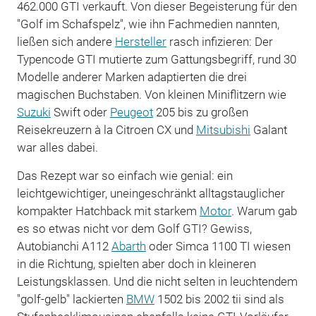
462.000 GTI verkauft. Von dieser Begeisterung für den
"Golf im Schafspelz", wie ihn Fachmedien nannten,
ließen sich andere
Hersteller
rasch infizieren: Der
Typencode GTI mutierte zum Gattungsbegriff, rund 30
Modelle anderer Marken adaptierten die drei
magischen Buchstaben. Von kleinen Miniflitzern wie
Suzuki
Swift oder
Peugeot
205 bis zu großen
Reisekreuzern à la Citroen CX und
Mitsubishi
Galant
war alles dabei.
Das Rezept war so einfach wie genial: ein
leichtgewichtiger, uneingeschränkt alltagstauglicher
kompakter Hatchback mit starkem
Motor
. Warum gab
es so etwas nicht vor dem Golf GTI? Gewiss,
Autobianchi A112
Abarth
oder Simca 1100 TI wiesen
in die Richtung, spielten aber doch in kleineren
Leistungsklassen. Und die nicht selten in leuchtendem
"golf-gelb" lackierten
BMW
1502 bis 2002 tii sind als