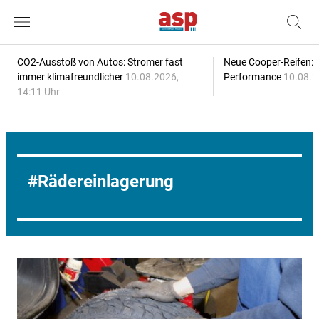
CO2-Ausstoß von Autos: Stromer fast
Neue Cooper-Reifen:
immer klimafreundlicher
10.08.2026,
Performance
10.08.2
14:11 Uhr
Rädereinlagerung