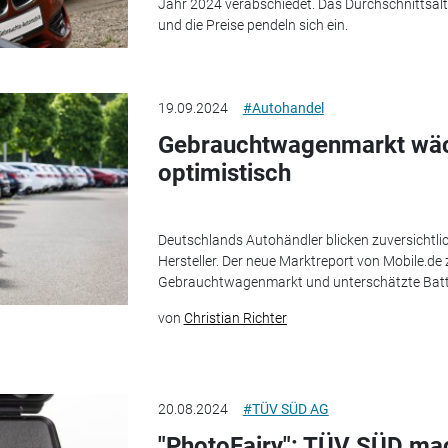
Jahr 2024 verabschiedet. Das Durchschnittsalte
und die Preise pendeln sich ein.
19.09.2024
#Autohandel
Gebrauchtwagenmarkt wäch
optimistisch
Deutschlands Autohändler blicken zuversichtlich
Hersteller. Der neue Marktreport von Mobile.de
Gebrauchtwagenmarkt und unterschätzte Batter
von
Christian Richter
20.08.2024
#TÜV SÜD AG
"PhotoFairy": TÜV SÜD ma