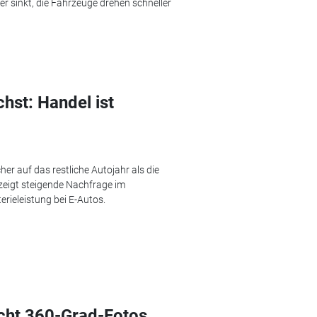
r sinkt, die Fahrzeuge drehen schneller
st: Handel ist
er auf das restliche Autojahr als die
 zeigt steigende Nachfrage im
ieleistung bei E-Autos.
cht 360-Grad-Fotos