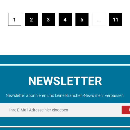
1
2
3
4
5
…
11
NEWSLETTER
Newsletter abonnieren und keine Branchen-News mehr verpassen.