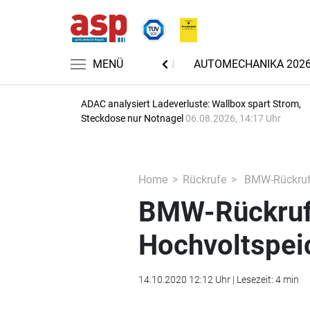
MENÜ
NACHRICHTEN
AUTOMECHANIKA 202
ADAC analysiert Ladeverluste: Wallbox spart Strom,
Steckdose nur Notnagel
06.08.2026, 14:17 Uhr
Home
Rückrufe
BMW-Rückruf:
BMW-Rückruf:
Hochvoltspei
14.10.2020 12:12 Uhr | Lesezeit: 4 min