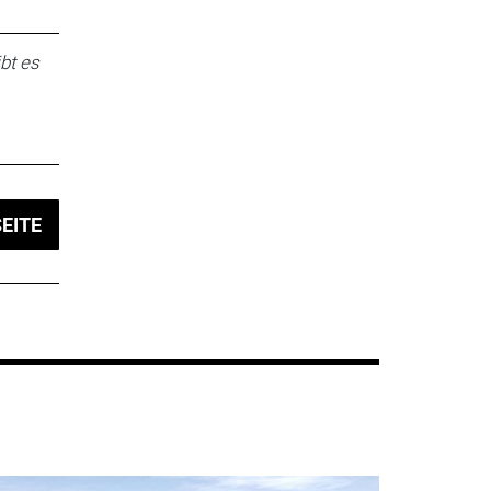
bt es
EITE