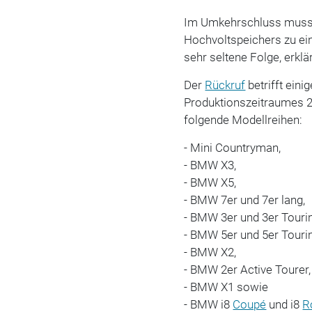
Im Umkehrschluss muss n
Hochvoltspeichers zu ein
sehr seltene Folge, erkl
Der
Rückruf
betrifft ei
Produktionszeitraumes 20
folgende Modellreihen:
- Mini Countryman,
- BMW X3,
- BMW X5,
- BMW 7er und 7er lang,
- BMW 3er und 3er Touri
- BMW 5er und 5er Touri
- BMW X2,
- BMW 2er Active Tourer,
- BMW X1 sowie
- BMW i8
Coupé
und i8
R