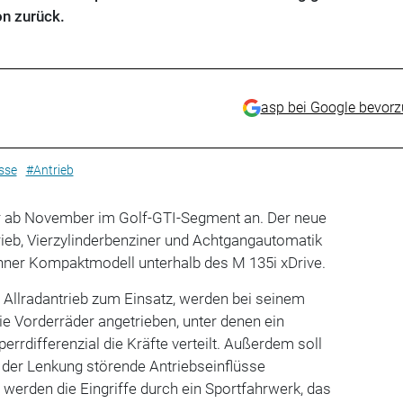
on zurück.
asp bei Google bevor
sse
#Antrieb
er ab November im Golf-GTI-Segment an. Der neue
trieb, Vierzylinderbenziner und Achtgangautomatik
hner Kompaktmodell unterhalb des M 135i xDrive.
Allradantrieb zum Einsatz, werden bei seinem
die Vorderräder angetrieben, unter denen ein
rrdifferenzial die Kräfte verteilt. Außerdem soll
 der Lenkung störende Antriebseinflüsse
 werden die Eingriffe durch ein Sportfahrwerk, das