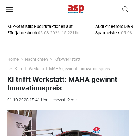
KBA-Statistik: Rückrufaktionen auf
Audi A2 e-tron: Die R
Fünfjahreshoch
05.08.2026, 15:22 Uhr
Sparmeisters
05.08.2
Home
Nachrichten
Kfz-Werkstatt
KI trifft Werkstatt: MAHA gewinnt Innovationspreis
KI trifft Werkstatt: MAHA gewinnt
Innovationspreis
01.10.2025 15:41 Uhr | Lesezeit: 2 min