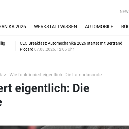
NEW
ANIKA 2026
WERKSTATTWISSEN
AUTOMOBILE
RÜ
lig
CEO Breakfast: Automechanika 2026 startet mit Bertrand
Piccard
07.08.2026, 12:05 Uhr
k
Wie funktioniert eigentlich: Die Lambdasonde
rt eigentlich: Die
e