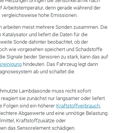
rte Heizungen bringen die Sensorkeramik nach
f Arbeitstemperatur, denn gerade während der
n vergleichsweise hohe Emissionen.
en arbeiten meist mehrere Sonden zusammen. Die
Katalysator und liefert die Daten für die
weite Sonde dahinter beobachtet, ob der
noch wie vorgesehen speichert und Schadstoffe
ie Signale beider Sensoren zu stark, kann das auf
reinigung
hindeuten. Das Fahrzeug legt dann
iagnosesystem ab und schaltet die
.
schmutzte Lambdasonde muss nicht sofort
t reagiert sie zunächst nur langsamer oder liefert
e Folgen sind ein höherer
Kraftstoffverbrauch
,
hlechtere Abgaswerte und eine unnötige Belastung
hlmittel, Kraftstoffzusätze oder
nen das Sensorelement schädigen.