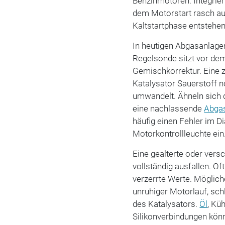
Benzinmotoren. Integrie
dem Motorstart rasch au
Kaltstartphase entstehe
In heutigen Abgasanlag
Regelsonde sitzt vor dem 
Gemischkorrektur. Eine z
Katalysator Sauerstoff 
umwandelt. Ähneln sich d
eine nachlassende
Abgas
häufig einen Fehler im D
Motorkontrollleuchte ein
Eine gealterte oder ver
vollständig ausfallen. Of
verzerrte Werte. Möglich
unruhiger Motorlauf, sc
des Katalysators.
Öl
, Kü
Silikonverbindungen kön