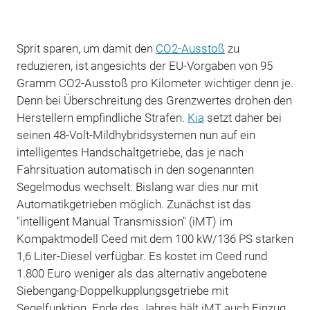
Sprit sparen, um damit den
CO2-Ausstoß
zu
reduzieren, ist angesichts der EU-Vorgaben von 95
Gramm CO2-Ausstoß pro Kilometer wichtiger denn je.
Denn bei Überschreitung des Grenzwertes drohen den
Herstellern empfindliche Strafen.
Kia
setzt daher bei
seinen 48-Volt-Mildhybridsystemen nun auf ein
intelligentes Handschaltgetriebe, das je nach
Fahrsituation automatisch in den sogenannten
Segelmodus wechselt. Bislang war dies nur mit
Automatikgetrieben möglich. Zunächst ist das
"intelligent Manual Transmission" (iMT) im
Kompaktmodell Ceed mit dem 100 kW/136 PS starken
1,6 Liter-Diesel verfügbar. Es kostet im Ceed rund
1.800 Euro weniger als das alternativ angebotene
Siebengang-Doppelkupplungsgetriebe mit
Segelfunktion. Ende des Jahres hält iMT auch Einzug