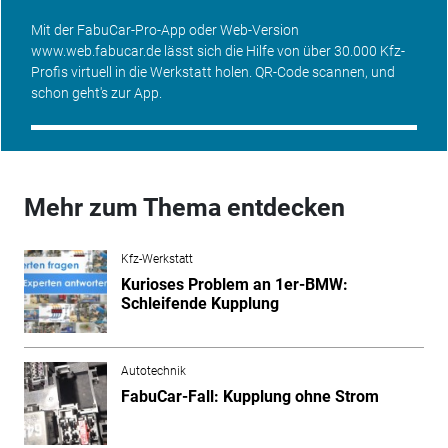
Mit der FabuCar-Pro-
App
oder Web-Version
www.web.fabucar.de lässt sich die Hilfe von über 30.000 Kfz-
Profis virtuell in die Werkstatt holen. QR-Code scannen, und
schon geht's zur App.
Mehr zum Thema entdecken
Kfz-Werkstatt
Kurioses Problem an 1er-BMW:
Schleifende Kupplung
Autotechnik
FabuCar-Fall: Kupplung ohne Strom