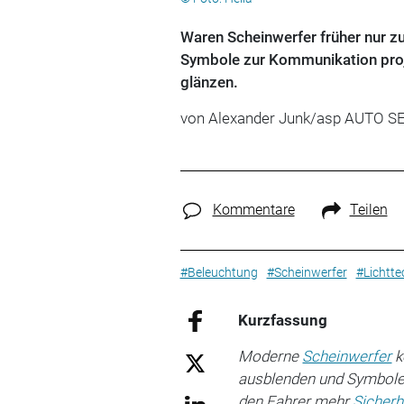
Waren Scheinwerfer früher nur z
Symbole zur Kommunikation proji
glänzen.
von Alexander Junk/asp AUTO S
Kommentare
Teilen
#Beleuchtung
#Scheinwerfer
#Lichtte
Kurzfassung
Moderne
Scheinwerfer
k
ausblenden und Symbole au
den Fahrer mehr
Sicherh