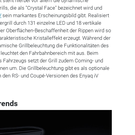
t steht hierbei vor allem die dynamische
lls, die als "Crystal Face" bezeichnet wird und
V
sein markantes Erscheinungsbild gibt. Realisiert
lergrill durch 131 einzelne LED und 18 vertikale
r Oberflächen-Beschaffenheit der Rippen wird so
harakteristische Kristalleffekt erzeugt. Während der
namische Grillbeleuchtung die Funktionalitäten des
leuchtet den Fahrbahnbereich mit aus. Beim
s Fahrzeugs setzt der Grill zudem Coming- und
n um. Die Grillbeleuchtung gibt es als optionale
n den RS- und Coupé-Versionen des Enyaq iV
rends