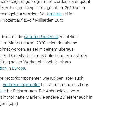
fizienzsteigerungsprogramme würden konsequent
rikten Kostendisziplin festgehalten. 2019 seien
llen abgebaut worden. Der
Umsatz
sei im
Prozent auf zwölf Milliarden Euro
erde durch die
Corona-Pandemie
zusätzlich
r. Im März und April 2020 seien drastische
hnet worden, es sei mit einem überaus
hnen. Derzeit arbeite das Unternehmen nach der
ießung seiner Werke mit Hochdruck am
tion
in
Europa
.
che Motorkomponenten wie Kolben, aber auch
en
Verbrennungsmotor
her. Zunehmend setzt das
eile
für Elektroautos. Die Abhängigkeit vom
smotor hatte Mahle wie andere Zulieferer auch in
gert. (dpa)