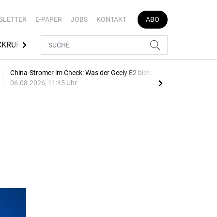
SLETTER
E-PAPER
JOBS
KONTAKT
ABO
CKRUFE
TÜV SÜD
MEDIATHEK
AUTOJOB
China-Stromer im Check: Was der Geely E2 bietet
Bre
06.08.2026, 11:45 Uhr
10:1