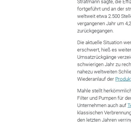
Stratmann sagte, die Ef
fortgeführt und an der st
weltweit etwa 2.500 Ste
vergangenen Jahr um 4,2 
zurückgegangen.
Die aktuelle Situation w
erschwert, hieß es weite
Umsatzrückgänge verzeic
schwierigen Jahr zu rec
nahezu weltweiten Schl
Wiederanlauf der
Produk
Mahle stellt herkömmli
Filter und Pumpen für d
Unternehmen auch auf
T
klassischen Verbrennung
den letzten Jahren verrin