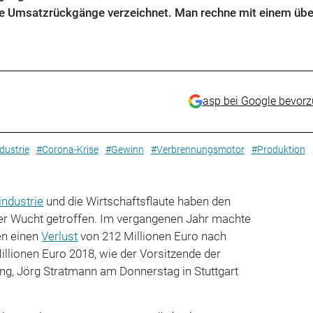
he Umsatzrückgänge verzeichnet. Man rechne mit einem üb
asp bei Google bevor
dustrie
#Corona-Krise
#Gewinn
#Verbrennungsmotor
#Produktion
industrie
und die Wirtschaftsflaute haben den
ler Wucht getroffen. Im vergangenen Jahr machte
en einen
Verlust
von 212 Millionen Euro nach
llionen Euro 2018, wie der Vorsitzende der
g, Jörg Stratmann am Donnerstag in Stuttgart