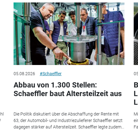
05.08.2026
#Schaeffler
05
Abbau von 1.300 Stellen:
B
Schaeffler baut Altersteilzeit aus
L
L
hl
Die Politik diskutiert über die Abschaffung der Rente mit
Mi
W
63, der Automobil- und Industriezulieferer Schaeffler setzt
ei
dagegen stärker auf Altersteilzeit. Schaeffler legte zudem...
Fa