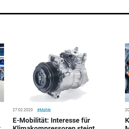
27.02.2020
#Mahle
20
E-Mobilität: Interesse für
K
t
Klimakompressoren steigt
M