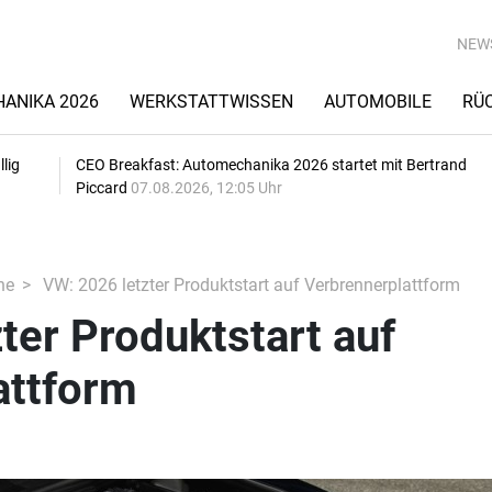
NEW
ANIKA 2026
WERKSTATTWISSEN
AUTOMOBILE
RÜ
lig
CEO Breakfast: Automechanika 2026 startet mit Bertrand
Piccard
07.08.2026, 12:05 Uhr
he
VW: 2026 letzter Produktstart auf Verbrennerplattform
ter Produktstart auf
attform