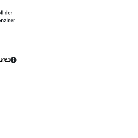
ll der
enziner
zugen