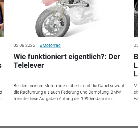
03.08.2026
#Motorrad
05
Wie funktioniert eigentlich?: Der
B
s
Telelever
L
L
Bei den meisten Motorrädern übernimmt die Gabel sowohl
Mi
zt
die Radführung als auch Federung und Dämpfung. BMW
ei
...
trennte diese Aufgaben Anfang der 1990er-Jahre mit...
Fa