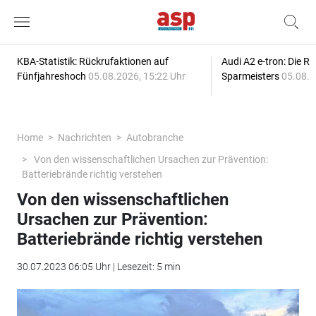
KBA-Statistik: Rückrufaktionen auf
Audi A2 e-tron: Die R
Fünfjahreshoch
05.08.2026, 15:22 Uhr
Sparmeisters
05.08.2
Home
Nachrichten
Autobranche
Von den wissenschaftlichen Ursachen zur Prävention:
Batteriebrände richtig verstehen
Von den wissenschaftlichen
Ursachen zur Prävention:
Batteriebrände richtig verstehen
30.07.2023 06:05 Uhr | Lesezeit: 5 min