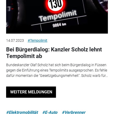
14.07.2023
#Tempolimit
Bei Bürgerdialog: Kanzler Scholz lehnt
Tempolimit ab
Bundeskanzler Olaf Scholz hat sich beim Bürgerdialog in Füssen
gegen die Einführung eines Tempolimits ausgesprochen. Es fehle
dafür momentan die "Gesetzgebungsmehrheit". Scholz warb für...
WEITERE MELDUNGEN
#Elektromobilität
#E-Auto
#Verbrenner