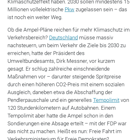
Klimaschutzeffekt haben. 2030 sollen mindestens 15
Millionen vollelektrische
Pkw
zugelassen sein – das
ist noch ein weiter Weg.
Ob die Ampel-Pläne reichen für mehr Klimaschutz im
Verkehrsbereich?
Deutschland
müsse massiv
nachsteuern, um beim Verkehr die Ziele bis 2030 zu
erreichen, hatte der Präsident des
Umweltbundesamts, Dirk Messner, vor kurzem
gesagt. Er schlug zahlreiche einschneidende
Maßnahmen vor – darunter steigende Spritpreise
durch einen höheren CO2-Preis mit einem sozialen
Ausgleich, daneben etwa die Abschaffung der
Pendlerpauschale und ein generelles
Tempolimit
von
120 Stundenkilometern auf Autobahnen. Einem
Tempolimit aber hatte die Ampel schon in den
Sondierungen eine Absage erteilt – mit der FDP war
das nicht zu machen. Heißt es nun: Freie Fahrt im
Verkehrsministerium für Freie Demokraten?