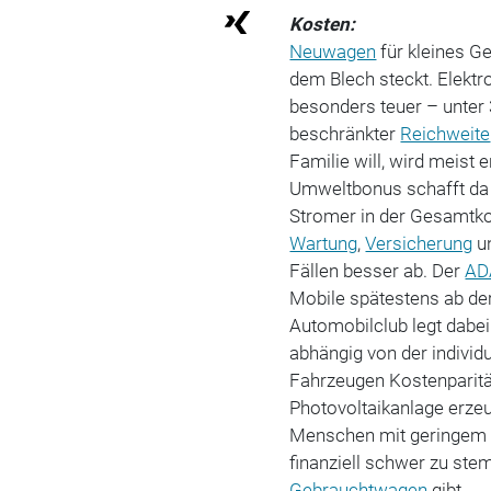
Kosten:
Neuwagen
für kleines Ge
dem Blech steckt. Elektr
besonders teuer – unter
beschränkter
Reichweite
Familie will, wird meist
Umweltbonus schafft da n
Stromer in der Gesamtko
Wartung
,
Versicherung
u
Fällen besser ab. Der
AD
Mobile spätestens ab de
Automobilclub legt dabei
abhängig von der individu
Fahrzeugen Kostenparitä
Photovoltaikanlage erzeug
Menschen mit geringem 
finanziell schwer zu ste
Gebrauchtwagen
gibt.