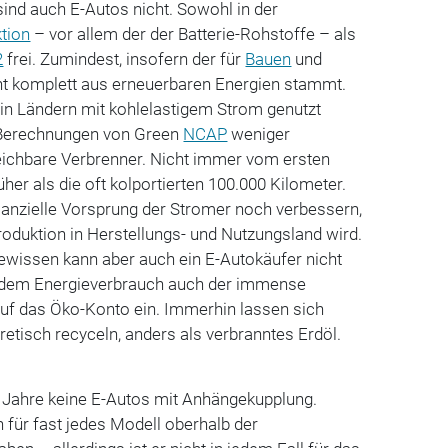
ind auch E-Autos nicht. Sowohl in der
tion
– vor allem der der Batterie-Rohstoffe – als
2
frei. Zumindest, insofern der für
Bauen
und
ht komplett aus erneuerbaren Energien stammt.
 in Ländern mit kohlelastigem Strom genutzt
 Berechnungen von Green
NCAP
weniger
leichbare Verbrenner. Nicht immer vom ersten
rüher als die oft kolportierten 100.000 Kilometer.
bilanzielle Vorsprung der Stromer noch verbessern,
oduktion in Herstellungs- und Nutzungsland wird.
ewissen kann aber auch ein E-Autokäufer nicht
n dem Energieverbrauch auch der immense
auf das Öko-Konto ein. Immerhin lassen sich
etisch recyceln, anders als verbranntes Erdöl.
e Jahre keine E-Autos mit Anhängekupplung.
n für fast jedes Modell oberhalb der