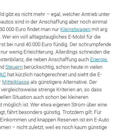
ld gibt es nicht mehr – egal, welcher Antrieb unter
oautos sind in der Anschaffung aber noch einmal
 30.000 Euro findet man nur
Kleinstwagen
mit arg
. Wer ein voll alltagstaugliches E-Mobil für die
 erst bei rund 40.000 Euro fündig. Der schrumpfende
ur wenig Erleichterung. Allerdings schneiden die
stenbilanz, die neben Anschaffung auch
Energie
,
nd
Steuern
berücksichtig, schon heute in vielen
AC
hat kürzlich nachgerechnet und sieht die E-
r
Mittelklasse
als günstigere Alternative. Der
 vergleichsweise strenge Kriterien an, so dass
ellen Situation auch schon bei kleineren
t möglich ist. Wer etwa eigenen Strom über eine
t, fährt besonders günstig. Trotzdem gilt: Für
Einkommen und knappen Reserven ist ein E-Auto
mmen – nicht zuletzt, weil es noch kaum günstige