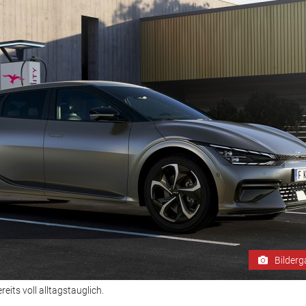
Bilderg
eits voll alltagstauglich.