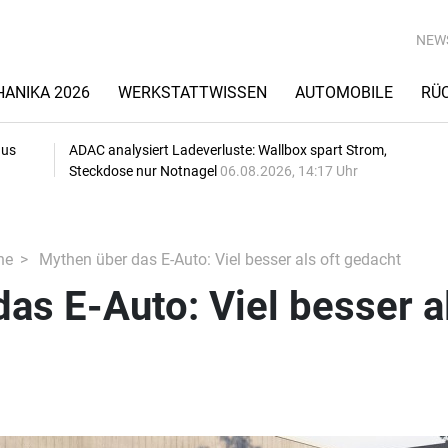
NEW
ANIKA 2026
WERKSTATTWISSEN
AUTOMOBILE
RÜ
aus
ADAC analysiert Ladeverluste: Wallbox spart Strom,
Steckdose nur Notnagel
06.08.2026, 14:17 Uhr
he
Mythen über das E-Auto: Viel besser als oft gedacht
as E-Auto: Viel besser a