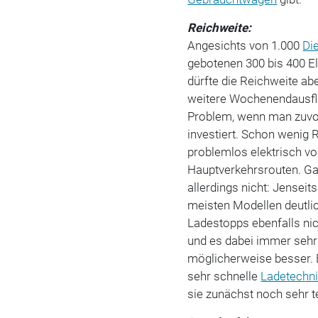
Reichweite:
Angesichts von 1.000
Di
gebotenen 300 bis 400 El
dürfte die Reichweite abe
weitere Wochenendausflü
Problem, wenn man zuvor
investiert. Schon wenig 
problemlos elektrisch vo
Hauptverkehrsrouten. Ga
allerdings nicht: Jenseit
meisten Modellen deutli
Ladestopps ebenfalls nic
und es dabei immer sehr e
möglicherweise besser. E
sehr schnelle
Ladetechn
sie zunächst noch sehr t