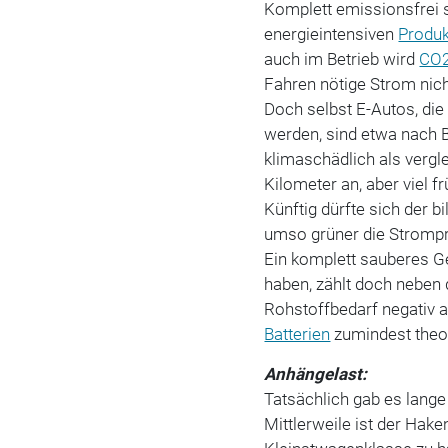
Komplett emissionsfrei s
energieintensiven
Produk
auch im Betrieb wird
CO
Fahren nötige Strom nic
Doch selbst E-Autos, die
werden, sind etwa nach
klimaschädlich als verg
Kilometer an, aber viel f
Künftig dürfte sich der 
umso grüner die Strompr
Ein komplett sauberes G
haben, zählt doch nebe
Rohstoffbedarf negativ 
Batterien
zumindest theor
Anhängelast:
Tatsächlich gab es lang
Mittlerweile ist der Hake