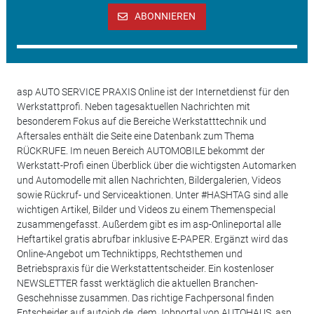
ABONNIEREN
asp AUTO SERVICE PRAXIS Online ist der Internetdienst für den
Werkstattprofi. Neben tagesaktuellen Nachrichten mit
besonderem Fokus auf die Bereiche Werkstatttechnik und
Aftersales enthält die Seite eine Datenbank zum Thema
RÜCKRUFE. Im neuen Bereich AUTOMOBILE bekommt der
Werkstatt-Profi einen Überblick über die wichtigsten Automarken
und Automodelle mit allen Nachrichten, Bildergalerien, Videos
sowie Rückruf- und Serviceaktionen. Unter #HASHTAG sind alle
wichtigen Artikel, Bilder und Videos zu einem Themenspecial
zusammengefasst. Außerdem gibt es im asp-Onlineportal alle
Heftartikel gratis abrufbar inklusive E-PAPER. Ergänzt wird das
Online-Angebot um Techniktipps, Rechtsthemen und
Betriebspraxis für die Werkstattentscheider. Ein kostenloser
NEWSLETTER fasst werktäglich die aktuellen Branchen-
Geschehnisse zusammen. Das richtige Fachpersonal finden
Entscheider auf autojob.de, dem Jobportal von AUTOHAUS, asp