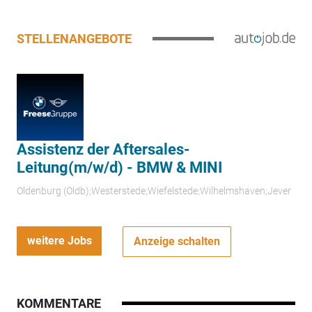
STELLENANGEBOTE
Assistenz der Aftersales-
Leitung(m/w/d) - BMW & MINI
Oldenburg (Oldb);Westerstede;Wiefelstede;Wilhelmshaven;Jever
weitere Jobs
Anzeige schalten
KOMMENTARE