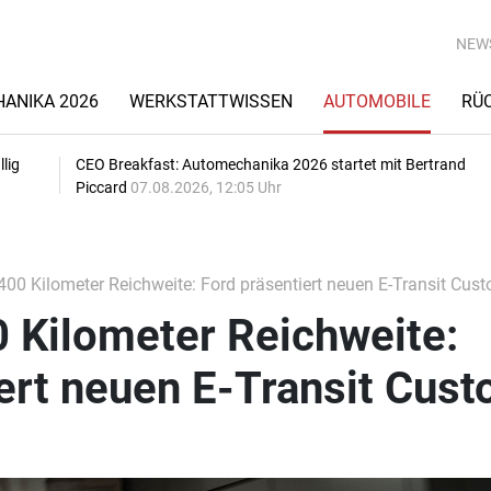
NEW
ANIKA 2026
WERKSTATTWISSEN
AUTOMOBILE
RÜ
lig
CEO Breakfast: Automechanika 2026 startet mit Bertrand
Piccard
07.08.2026, 12:05 Uhr
00 Kilometer Reichweite: Ford präsentiert neuen E-Transit Cus
 Kilometer Reichweite:
ert neuen E-Transit Cus