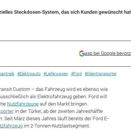
ezielles Steckdosen-System, das sich Kunden gewünscht hat
asp bei Google bevor
oantrieb
#Elektroauto
#Lieferwagen
#Ford
#Kleintransporter
Transit Custom – das Fahrzeug wird es ebenso wie
schließlich als Elektrofahrzeug geben. Ford will
sche
Nutzfahrzeuge
auf den Markt bringen.
sporter
in der Türkei, ab der zweiten Jahreshälfte
n. Seit März dieses Jahres läuft bereits der Ford E-
tzfahrzeug
im 2-Tonnen-Nutzlastsegment.