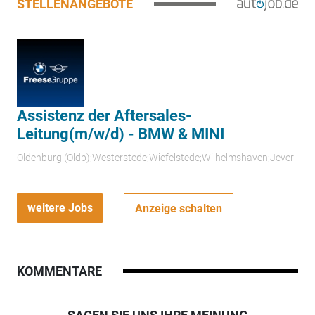
STELLENANGEBOTE
Assistenz der Aftersales-
Leitung(m/w/d) - BMW & MINI
Oldenburg (Oldb);Westerstede;Wiefelstede;Wilhelmshaven;Jever
weitere Jobs
Anzeige schalten
KOMMENTARE