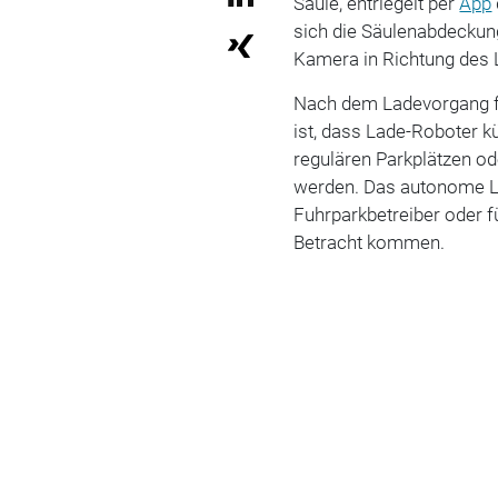
Säule, entriegelt per
App
sich die Säulenabdeckung
Kamera in Richtung des
Nach dem Ladevorgang f
ist, dass Lade-Roboter k
regulären Parkplätzen ode
werden. Das autonome La
Fuhrparkbetreiber oder f
Betracht kommen.