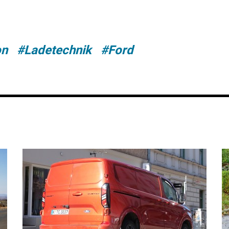
on
#Ladetechnik
#Ford