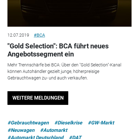
12.07.2019
#BCA
"Gold Selection": BCA führt neues
Angebotssegment ein
Mehr Trennschärfe bei BCA: Über den "Gold Selection"-Kanal
können Autohändler gezielt junge, höherpreisige
Gebrauchtwagen zu- und auch verkaufen.
WEITERE MELDUNGEN
#Gebrauchtwagen
#Dieselkrise
#GW-Markt
#Neuwagen
#Automarkt
#Automarkt Deutschland
#DAT