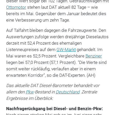
dieser Wert sogar bei 102 Tagen. Gebrauchtwagen mit
Ottomotor
stehen laut DAT aktuell 82 Tage – wie
bereits im Mai. Gegenüber dem Januar bedeutet dies
eine Verbesserung um zehn Tage.
Auf Talfahrt bleiben dagegen die Fahrzeugwerte. Den
Auswertungen zufolge werden dreijährige Dieselautos
derzeit mit 52,4 Prozent des ehemaligen
Listenneupreises auf dem
GW-Markt
gehandelt. Im
Mai waren es 52,5 Prozent. Vergleichbare
Benziner
liegen bei 57,0 Prozent (57,1 Prozent). "Die Werte sind
somit weiter rückläufig, verlaufen aber in einem
erwarteten Korridor", so die DAT-Experten. (AH)
Das aktuelle DAT Diesel-Barometer behandelt vor
allem den
Pkw
-Bestand in
Deutschland
. Zentrale
Ergebnisse im Überblick:
Nachfragerückgang bei Diesel- und Benzin-Pkw:
Nach einem starken Mai gab es im Juni einen sehr