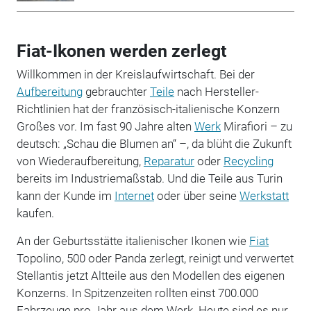
Fiat-Ikonen werden zerlegt
Willkommen in der Kreislaufwirtschaft. Bei der
Aufbereitung
gebrauchter
Teile
nach Hersteller-
Richtlinien hat der französisch-italienische Konzern
Großes vor. Im fast 90 Jahre alten
Werk
Mirafiori – zu
deutsch: „Schau die Blumen an“ –, da blüht die Zukunft
von Wiederaufbereitung,
Reparatur
oder
Recycling
bereits im Industriemaßstab. Und die Teile aus Turin
kann der Kunde im
Internet
oder über seine
Werkstatt
kaufen.
An der Geburtsstätte italienischer Ikonen wie
Fiat
Topolino, 500 oder Panda zerlegt, reinigt und verwertet
Stellantis jetzt Altteile aus den Modellen des eigenen
Konzerns. In Spitzenzeiten rollten einst 700.000
Fahrzeuge pro Jahr aus dem Werk. Heute sind es nur