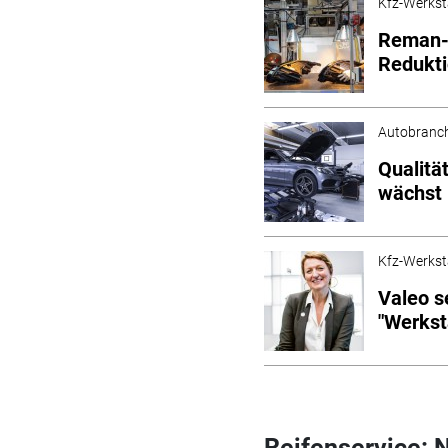
Kfz-Werkst
Reman-
Redukt
Autobranc
Qualitä
wächst
Kfz-Werkst
Valeo s
"Werkst
Reifenservice: 