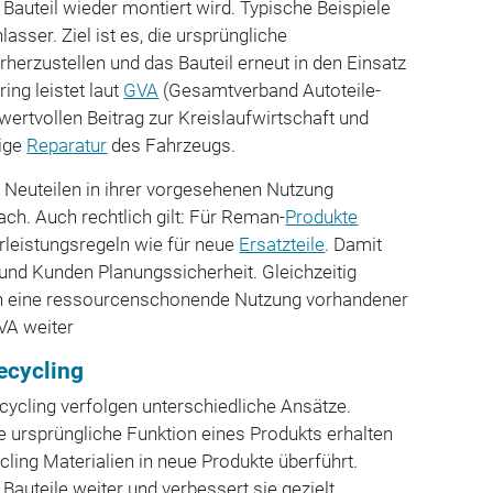
s Bauteil wieder montiert wird. Typische Beispiele
asser. Ziel ist es, die ursprüngliche
rherzustellen und das Bauteil erneut in den Einsatz
ing leistet laut
GVA
(Gesamtverband Autoteile-
wertvollen Beitrag zur Kreislaufwirtschaft und
tige
Reparatur
des Fahrzeugs.
n Neuteilen in ihrer vorgesehenen Nutzung
ach. Auch rechtlich gilt: Für Reman-
Produkte
rleistungsregeln wie für neue
Ersatzteile
. Damit
und Kunden Planungssicherheit. Gleichzeitig
en eine ressourcenschonende Nutzung vorhandener
GVA weiter
ecycling
ycling verfolgen unterschiedliche Ansätze.
ursprüngliche Funktion eines Produkts erhalten
cling Materialien in neue Produkte überführt.
auteile weiter und verbessert sie gezielt,