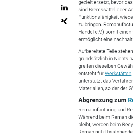
gezielt ersetzt, bevor da
sind Bremssättel oder Anl
Funktionsfähigkeit wiede
zu bringen. Remanufactur
Handel e.V.) somit einen 
ermöglicht eine nachhal
Aufbereitete Teile stehe
grundsätzlich in Nichts n
greifen dieselben Gewäh
entsteht für
Werkstätten
unterstützt das Verfahr
Materialien, so der der 
Abgrenzung zum
R
Remanufacturing und Rec
Während beim Reman die 
bleibt, werden beim Recy
Reman nutzt bestehende B