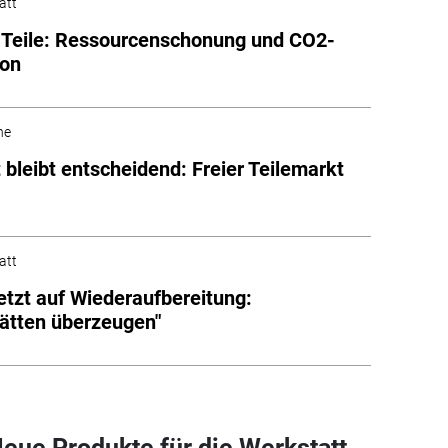
att
Teile: Ressourcenschonung und CO2-
ion
he
t bleibt entscheidend: Freier Teilemarkt
att
etzt auf Wiederaufbereitung:
ätten überzeugen"
Neue Produkte für die Werkstatt