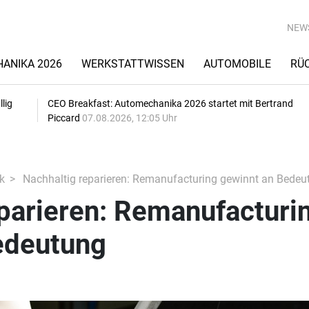
NEW
ANIKA 2026
WERKSTATTWISSEN
AUTOMOBILE
RÜ
lig
CEO Breakfast: Automechanika 2026 startet mit Bertrand
Piccard
07.08.2026, 12:05 Uhr
k
Nachhaltig reparieren: Remanufacturing gewinnt an Bedeu
parieren: Remanufacturi
edeutung