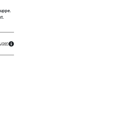
ruppe.
t.
zugen