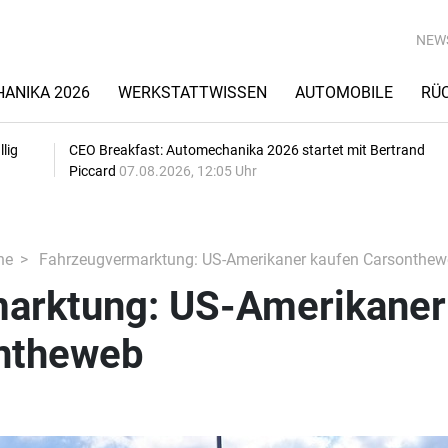
NEW
ANIKA 2026
WERKSTATTWISSEN
AUTOMOBILE
RÜ
lig
CEO Breakfast: Automechanika 2026 startet mit Bertrand
Piccard
07.08.2026, 12:05 Uhr
he
Fahrzeugvermarktung: US-Amerikaner kaufen Carsonthew
arktung: US-Amerikaner
ntheweb