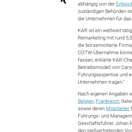
abhängig von der
Entwic
zuständigen Behörden st
die Unternehmen für das 
KAR ist ein weltweit täti
Remarketing mit rund 5,5 
die börsennotierte Firma
COTW-Übernahme könne 
fassen, erklärte KAR-Che
Betriebsmodell von Cars
Führungsexpertise und e
Unternehmen tragen."
Nach eigenen Angaben wi
Belgien
,
Frankreich
, Itali
sowie deren
Mitarbeiter
b
Führungs- und Manageme
Geschäftsführer Johan M
den stellvertretenden Vo