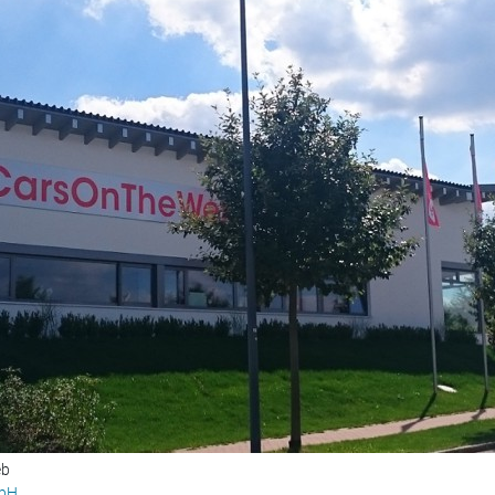
eb
mbH