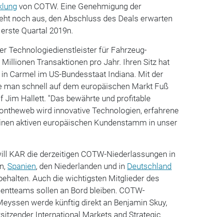
klung
von COTW. Eine Genehmigung der
eht noch aus, den Abschluss des Deals erwarten
erste Quartal 2019n.
ger Technologiedienstleister für Fahrzeug-
Millionen Transaktionen pro Jahr. Ihren Sitz hat
 in Carmel im US-Bundesstaat Indiana. Mit der
man schnell auf dem europäischen Markt Fuß
f Jim Hallett. "Das bewährte und profitable
ontheweb wird innovative Technologien, erfahrene
inen aktiven europäischen Kundenstamm in unser
ll KAR die derzeitigen COTW-Niederlassungen in
en,
Spanien
, den Niederlanden und in
Deutschland
ehalten. Auch die wichtigsten Mitglieder des
ntteams sollen an Bord bleiben. COTW-
eyssen werde künftig direkt an Benjamin Skuy,
rsitzender International Markets and Strategic