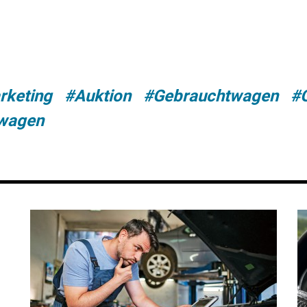
keting
#Auktion
#Gebrauchtwagen
#
wagen