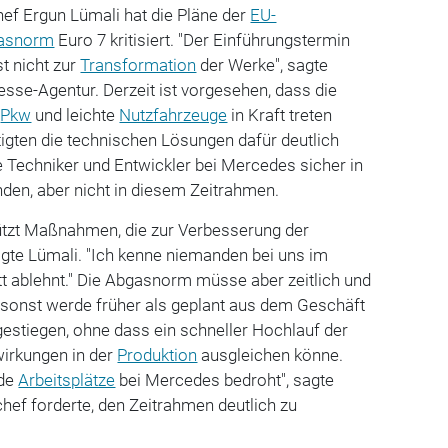
ef Ergun Lümali hat die Pläne der
EU-
asnorm
Euro 7 kritisiert. "Der Einführungstermin
st nicht zur
Transformation
der Werke", sagte
sse-Agentur. Derzeit ist vorgesehen, dass die
r
Pkw
und leichte
Nutzfahrzeuge
in Kraft treten
tigten die technischen Lösungen dafür deutlich
e Techniker und Entwickler bei Mercedes sicher in
nden, aber nicht in diesem Zeitrahmen.
ützt Maßnahmen, die zur Verbesserung der
sagte Lümali. "Ich kenne niemanden bei uns im
t ablehnt." Die Abgasnorm müsse aber zeitlich und
 sonst werde früher als geplant aus dem Geschäft
estiegen, ohne dass ein schneller Hochlauf der
irkungen in der
Produktion
ausgleichen könne.
nde
Arbeitsplätze
bei Mercedes bedroht", sagte
chef forderte, den Zeitrahmen deutlich zu