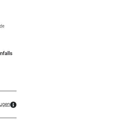
ide
nfalls
zugen