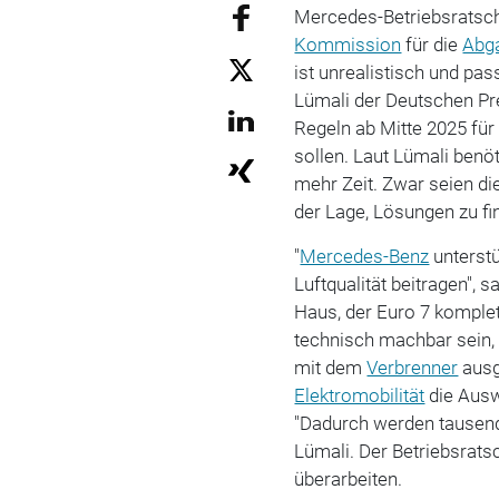
Mercedes-Betriebsratsch
Kommission
für die
Abg
ist unrealistisch und pas
Lümali der Deutschen Pre
Regeln ab Mitte 2025 fü
sollen. Laut Lümali benö
mehr Zeit. Zwar seien di
der Lage, Lösungen zu fi
"
Mercedes-Benz
unterst
Luftqualität beitragen", 
Haus, der Euro 7 komplet
technisch machbar sein,
mit dem
Verbrenner
ausg
Elektromobilität
die Ausw
"Dadurch werden tause
Lümali. Der Betriebsrats
überarbeiten.