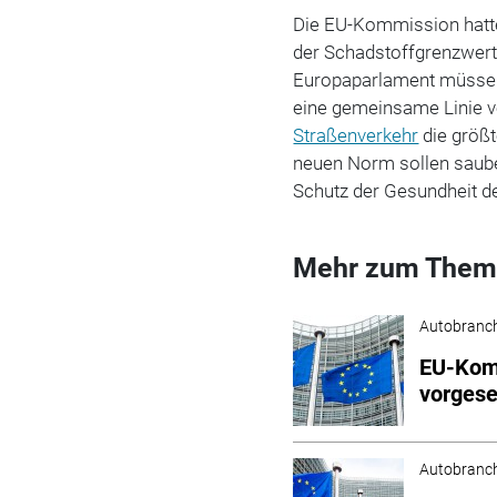
Die EU-Kommission hatt
der Schadstoffgrenzwert
Europaparlament müssen
eine gemeinsame Linie ve
Straßenverkehr
die größt
neuen Norm sollen saube
Schutz der Gesundheit d
Mehr zum Them
Autobranc
EU-Komm
vorgese
Autobranc