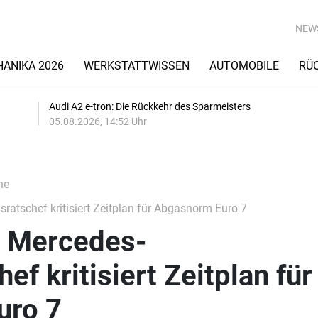
NEW
ANIKA 2026
WERKSTATTWISSEN
AUTOMOBILE
RÜ
Audi A2 e-tron: Die Rückkehr des Sparmeisters
05.08.2026, 14:52 Uhr
he
ratschef kritisiert Zeitplan für Abgasnorm Euro 7
: Mercedes-
ef kritisiert Zeitplan für
uro 7