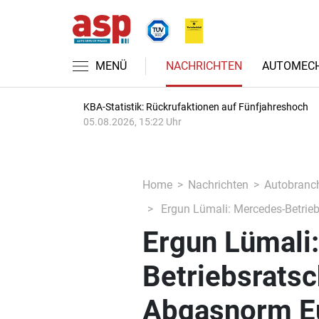
MENÜ
NACHRICHTEN
AUTOMECH
KBA-Statistik: Rückrufaktionen auf Fünfjahreshoch
05.08.2026, 15:22 Uhr
Home
Nachrichten
Autobranc
Ergun Lümali: Mercedes-Betriebs
Ergun Lümali
Betriebsratsch
Abgasnorm E