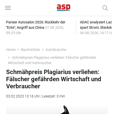
Pariser Autosalon 2026: Rückkehr der
ADAC analysiert Lade
"Ente", Angriff aus China
07.08.2026,
spart Strom, Steckdo
09:25 Uhr
06.08.2026, 14:17 Uh
Home
Nachrichten
Autobranche
Schmähpreis Plagiarius verliehen: Fälscher gefährden
Wirtschaft und Verbraucher
Schmähpreis Plagiarius verliehen:
Fälscher gefährden Wirtschaft und
Verbraucher
03.02.2023 13:16 Uhr | Lesezeit: 3 min