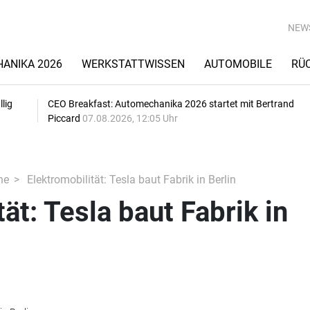
NEW
ANIKA 2026
WERKSTATTWISSEN
AUTOMOBILE
RÜ
lig
CEO Breakfast: Automechanika 2026 startet mit Bertrand
Piccard
07.08.2026, 12:05 Uhr
he
Elektromobilität: Tesla baut Fabrik in Berlin
ät: Tesla baut Fabrik in