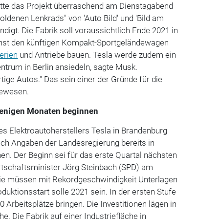
tte das Projekt überraschend am Dienstagabend
oldenen Lenkrads" von 'Auto Bild' und 'Bild am
ndigt. Die Fabrik soll voraussichtlich Ende 2021 in
chst den künftigen Kompakt-Sportgeländewagen
erien
und Antriebe bauen. Tesla werde zudem ein
ntrum in Berlin ansiedeln, sagte Musk.
tige Autos." Das sein einer der Gründe für die
gewesen.
 wenigen Monaten beginnen
des Elektroautoherstellers Tesla in Brandenburg
ach Angaben der Landesregierung bereits in
n. Der Beginn sei für das erste Quartal nächsten
rtschaftsminister Jörg Steinbach (SPD) am
ie müssen mit Rekordgeschwindigkeit Unterlagen
oduktionsstart solle 2021 sein. In der ersten Stufe
00 Arbeitsplätze bringen. Die Investitionen lägen in
. Die Fabrik auf einer Industriefläche in