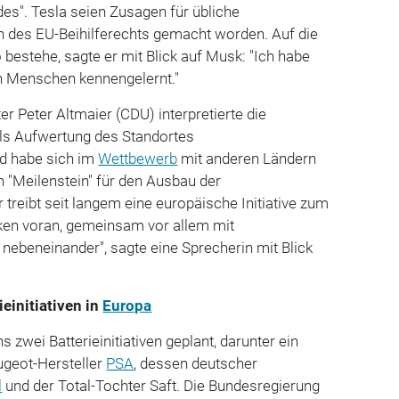
es". Tesla seien Zusagen für übliche
des EU-Beihilferechts gemacht worden. Auf die
 bestehe, sagte er mit Blick auf Musk: "Ich habe
en Menschen kennengelernt."
r Peter Altmaier (CDU) interpretierte die
ls Aufwertung des Standortes
d habe sich im
Wettbewerb
mit anderen Ländern
n "Meilenstein" für den Ausbau der
r treibt seit langem eine europäische Initiative zum
iken voran, gemeinsam vor allem mit
t nebeneinander", sagte eine Sprecherin mit Blick
einitiativen in
Europa
 zwei Batterieinitiativen geplant, darunter ein
geot-Hersteller
PSA
, dessen deutscher
l
und der Total-Tochter Saft. Die Bundesregierung