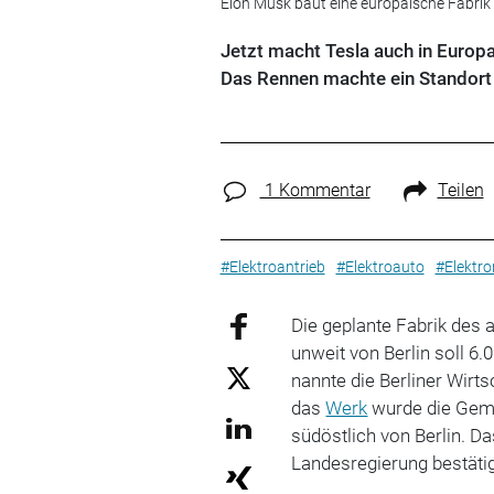
Elon Musk baut eine europäische Fabrik i
Jetzt macht Tesla auch in Europa 
Das Rennen machte ein Standort i
1 Kommentar
Teilen
#Elektroantrieb
#Elektroauto
#Elektro
Die geplante Fabrik des 
unweit von Berlin soll 6.
nannte die Berliner Wirt
das
Werk
wurde die Geme
südöstlich von Berlin. D
Landesregierung bestätig