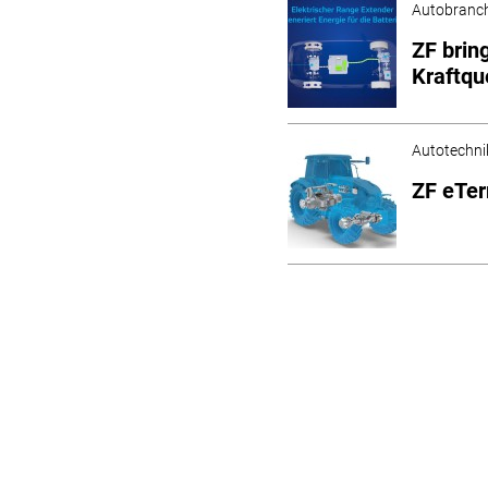
Autobranc
ZF brin
Kraftqu
Autotechni
ZF eTer