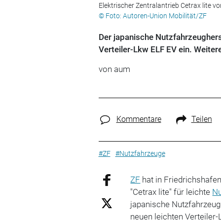
Elektrischer Zentralantrieb Cetrax lite vo
© Foto: Autoren-Union Mobilität/ZF
Der japanische Nutzfahrzeugherst
Verteiler-Lkw ELF EV ein. Weiter
von aum
Kommentare
Teilen
#ZF
#Nutzfahrzeuge
ZF
hat in Friedrichshafe
"Cetrax lite" für leichte
Nu
japanische Nutzfahrzeugh
neuen leichten Verteiler