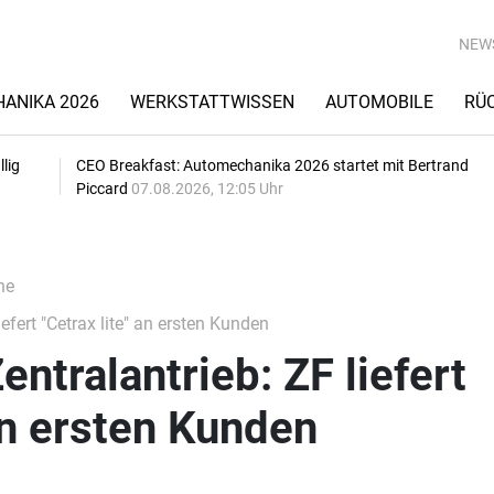
NEW
ANIKA 2026
WERKSTATTWISSEN
AUTOMOBILE
RÜ
lig
CEO Breakfast: Automechanika 2026 startet mit Bertrand
Piccard
07.08.2026, 12:05 Uhr
he
iefert "Cetrax lite" an ersten Kunden
entralantrieb: ZF liefert
 an ersten Kunden