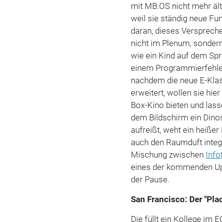
mit MB.OS nicht mehr ält
weil sie ständig neue Fu
daran, dieses Versprech
nicht im Plenum, sondern 
wie ein Kind auf dem Spr
einem Programmierfehler
nachdem die neue E-Klas
erweitert, wollen sie hi
Box-Kino bieten und las
dem Bildschirm ein Dino
aufreißt, weht ein heiße
auch den Raumduft integr
Mischung zwischen
Info
eines der kommenden Upd
der Pause.
San Francisco: Der "Plac
Die füllt ein Kollege im 