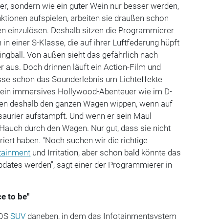
er, sondern wie ein guter Wein nur besser werden,
nktionen aufspielen, arbeiten sie draußen schon
en einzulösen. Deshalb sitzen die Programmierer
in einer S-Klasse, die auf ihrer Luftfederung hüpft
ingball. Von außen sieht das gefährlich nach
 aus. Doch drinnen läuft ein Action-Film und
se schon das Sounderlebnis um Lichteffekte
er ein immersives Hollywood-Abenteuer wie im D-
sen deshalb den ganzen Wagen wippen, wenn auf
saurier aufstampft. Und wenn er sein Maul
r Hauch durch den Wagen. Nur gut, dass sie nicht
iert haben. "Noch suchen wir die richtige
tainment
und Irritation, aber schon bald könnte das
ates werden", sagt einer der Programmierer in
e to be"
EQS
SUV
daneben, in dem das Infotainmentsystem