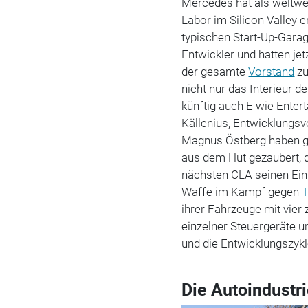
Mercedes hat als weltwei
Labor im Silicon Valley 
typischen Start-Up-Garag
Entwickler und hatten je
der gesamte
Vorstand
zu
nicht nur das Interieur 
künftig auch E wie Enter
Källenius, Entwicklung
Magnus Östberg haben gl
aus dem Hut gezaubert, 
nächsten CLA seinen Ein
Waffe im Kampf gegen
T
ihrer Fahrzeuge mit vier
einzelner Steuergeräte u
und die Entwicklungszy
Die Autoindustri