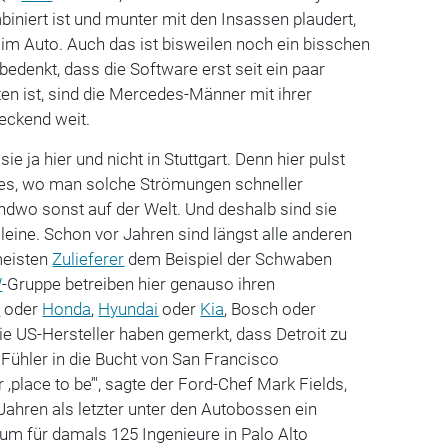
iniert ist und munter mit den Insassen plaudert,
 im Auto. Auch das ist bisweilen noch ein bisschen
edenkt, dass die Software erst seit ein paar
n ist, sind die Mercedes-Männer mit ihrer
eckend weit.
e ja hier und nicht in Stuttgart. Denn hier pulst
st es, wo man solche Strömungen schneller
ndwo sonst auf der Welt. Und deshalb sind sie
lleine. Schon vor Jahren sind längst alle anderen
meisten
Zulieferer
dem Beispiel der Schwaben
W
-Gruppe betreiben hier genauso ihren
a
oder
Honda
,
Hyundai
oder
Kia
, Bosch oder
die US-Hersteller haben gemerkt, dass Detroit zu
e Fühler in die Bucht von San Francisco
r ‚place to be’", sagte der Ford-Chef Mark Fields,
 Jahren als letzter unter den Autobossen ein
m für damals 125 Ingenieure in Palo Alto