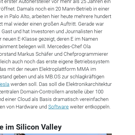
t erster Autohersteller vor mehr als 25 Jahren ein
eröffnet. Damals noch ein 20 Mann-Betrieb in einer
e in Palo Alto, arbeiten hier heute mehrere hundert
tzt mal wieder einen großen Auftritt. Gerade war
 Gast und hat Investoren und Journalisten hier
der neuen E-Klasse gezeigt, deren E im Namen
tainment belegen will. Mercedes-Chef Ola
svorstand Markus Schäfer und Chefprogrammierer
eich auch noch das erste eigene Betriebssystem
das mit der neuen Elektroplattform MMA im
stand geben und als MB.OS zur schlagkräftigen
esla
werden soll. Das soll die Elektronikarchitektur
 zentralen Domain-Controllern anstelle über 100
nd einer Cloud als Basis dramatisch vereinfachen
klen von Hardware und
Software
weiter entkoppeln.
e im Silicon Valley