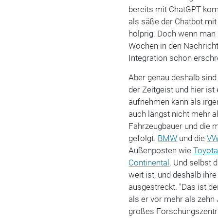
bereits mit ChatGPT komb
als säße der Chatbot mit
holprig. Doch wenn man b
Wochen in den Nachrichte
Integration schon erschr
Aber genau deshalb sind si
der Zeitgeist und hier i
aufnehmen kann als irge
auch längst nicht mehr a
Fahrzeugbauer und die 
gefolgt.
BMW
und die
V
Außenposten wie
Toyot
Continental
. Und selbst 
weit ist, und deshalb ihr
ausgestreckt. "Das ist de
als er vor mehr als zehn
großes Forschungszentru