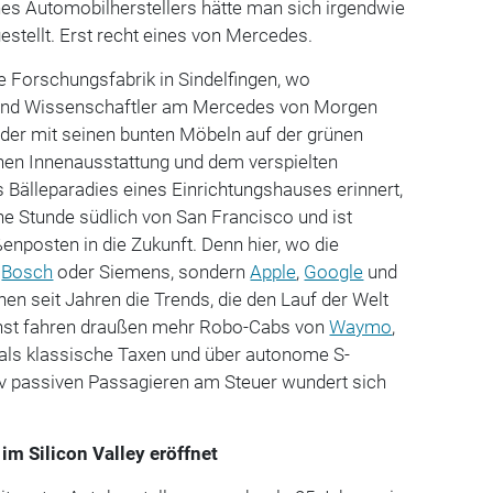
es Automobilherstellers hätte man sich irgendwie
estellt. Erst recht eines von Mercedes.
ie Forschungsfabrik in Sindelfingen, wo
 und Wissenschaftler am Mercedes von Morgen
, der mit seinen bunten Möbeln auf der grünen
ohen Innenausstattung und dem verspielten
s Bälleparadies eines Einrichtungshauses erinnert,
ine Stunde südlich von San Francisco und ist
ßenposten in die Zukunft. Denn hier, wo die
,
Bosch
oder Siemens, sondern
Apple
,
Google
und
hen seit Jahren die Trends, die den Lauf der Welt
st fahren draußen mehr Robo-Cabs von
Waymo
,
 als klassische Taxen und über autonome S-
v passiven Passagieren am Steuer wundert sich
im Silicon Valley eröffnet